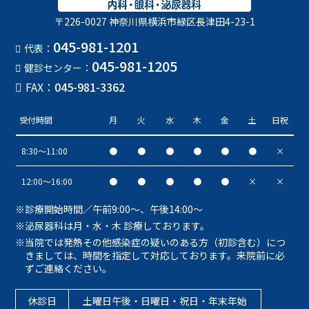
〒226-0027 神奈川県横浜市緑区長津田4-23-1
045-981-1201
代表：
045-981-1205
健診センター：
FAX：
045-981-3362
受付時間
月
火
水
木
金
土
日祝
8:30〜11:00
●
●
●
●
●
●
×
12:00〜16:00
●
●
●
●
●
×
×
診療開始時間／午前9:00～、午後14:00～
泌尿器科は月・水・木 診療しております。
当院では発熱その他感染症の疑いのある方（初診含む）につ
きましては、時間を指定して対応しております。来院前に必
ずご連絡ください。
休診日
土曜日午後・日曜日・祝日・年末年始