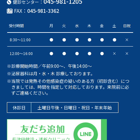
045-981-1205
健診センター：
FAX：
045-981-3362
受付時間
月
火
水
木
金
土
日祝
8:30〜11:00
●
●
●
●
●
●
×
12:00〜16:00
●
●
●
●
●
×
×
診療開始時間／午前9:00～、午後14:00～
泌尿器科は月・水・木 診療しております。
当院では発熱その他感染症の疑いのある方（初診含む）につ
きましては、時間を指定して対応しております。来院前に必
ずご連絡ください。
休診日
土曜日午後・日曜日・祝日・年末年始